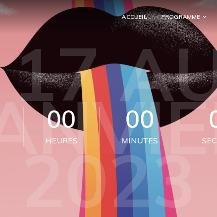
ACCUEIL
PROGRAMME
 17 AU
JANVIE
0
00
00
2023
HEURES
MINUTES
SE