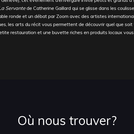
de Genève), cet événement d’envergure invite petits et grands à 
La Servante
de Catherine Gaillard qui se glisse dans les coulisses
ble ronde et un débat par Zoom avec des artistes internationales, 
es, les arts du récit vous permettent de découvrir quel que soi
etite restauration et une buvette riches en produits locaux vous 
Où nous trouver?